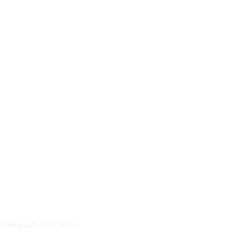
Adresse
apaume,achicourt,France