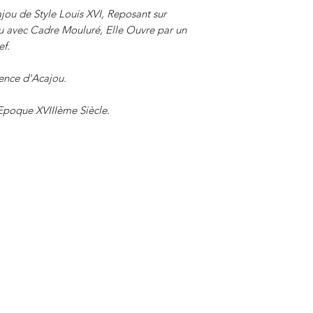
ou de Style Louis XVI, Reposant sur
u avec Cadre Mouluré, Elle Ouvre par un
ef.
sence d'Acajou.
'Epoque XVIIIème Siècle.