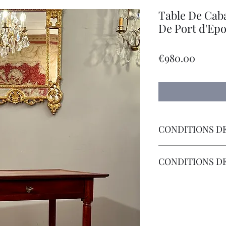
Table De Caba
De Port d'Ep
價
€980.00
格
CONDITIONS DE
Livraison Par Transp
CONDITIONS D
Les Frais de Retour 