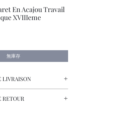
ret En Acajou Travail
oque XVIIIeme
無庫存
 LIVRAISON
orteur avec Assurance.
E RETOUR
sont à la Charge du Client.