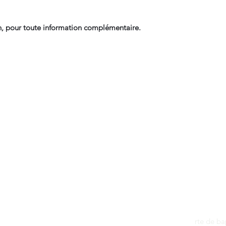
, pour toute information complémentaire.
Contact
dantan@sfr.fr
rte de b