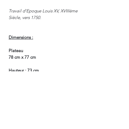
Travail d'Epoque Louis XV, XVIIIème
Siècle, vers 1750.
Dimensions :
Plateau
78 cm x 77 cm
Hauteur : 73 cm
Hauteur Passage de Jambes : 57 cm
En Bel Etat de Conservation.
Nous sommes à Votre Disposition,