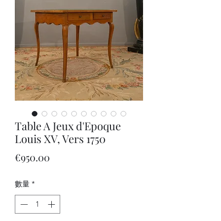
Table A Jeux d'Epoque
Louis XV, Vers 1750
價
€950.00
格
數量
*