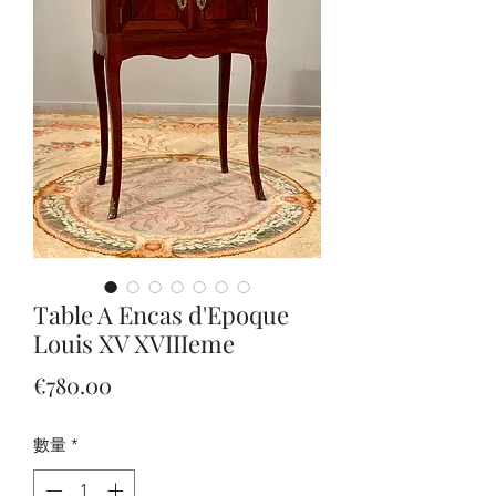
Table A Encas d'Epoque
Louis XV XVIIIeme
價
€780.00
格
數量
*