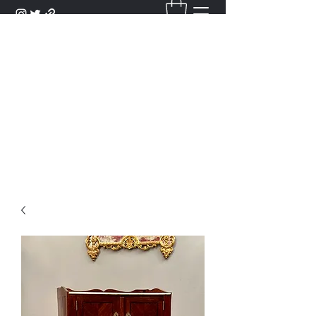
DANTAN
Bienvenue Dans Notre Galerie,
Découvrez Nos Antiquités et
Objets d'Art.