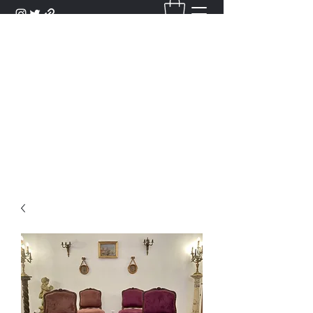
DANTAN
Bienvenue Dans Notre Galerie,
Découvrez Nos Antiquités et
Objets d'Art.