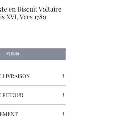
te en Biscuit Voltaire
s XVI, Vers 1780
無庫存
 LIVRAISON
orteur avec Assurance.
E RETOUR
sont à la Charge du Client.
LEMENT
que Bancaire, Virement Bancaire,