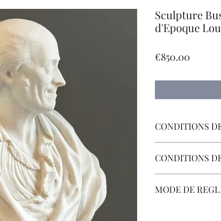
Sculpture Bus
d'Epoque Loui
價
€850.00
格
CONDITIONS DE
Livraison Par Transp
CONDITIONS D
Les Frais de Retour 
MODE DE REG
Carte Bancaire, Chè