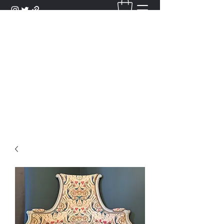
DANTAN
Bienvenue Dans Notre Galerie,
Découvrez Nos Antiquités et
Objets d'Art.