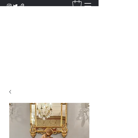
DANTAN
Bienvenue Dans Notre Galerie,
Découvrez Nos Antiquités et
Objets d'Art.