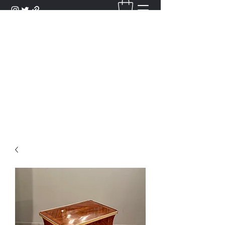
DANTAN
Bienvenue Dans Notre Galerie,
Découvrez Nos Antiquités et
Objets d'Art.