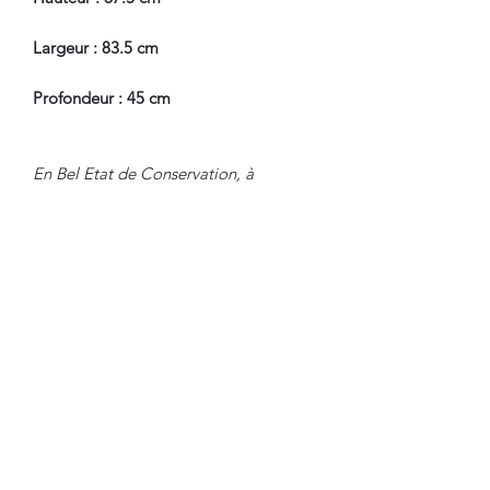
Largeur : 83.5 cm
Profondeur : 45 cm
En Bel Etat de Conservation, à
souligner, petites auréoles sur le
marbre.
Nous sommes à Votre Disposition,
pour toute information
complémentaire.
WWW.DANTAN.STORE