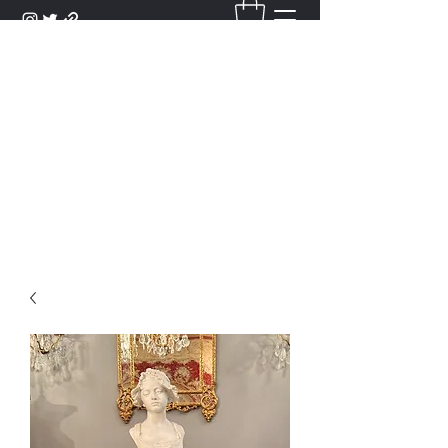
DANTAN
Bienvenue Dans Notre Galerie,
Découvrez Nos Antiquités et
Objets d'Art.