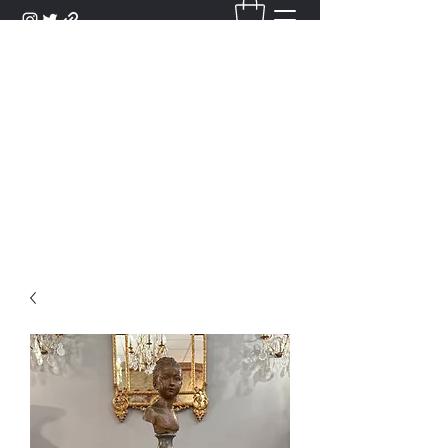
DANTAN
Bienvenue Dans Notre Galerie,
Découvrez Nos Antiquités et
Objets d'Art.