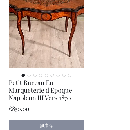
Petit Bureau En
Marqueterie d'Epoque
Napoleon III Vers 1870
價
€850.00
格
無庫存