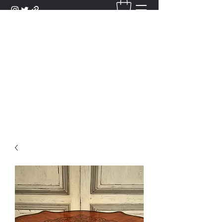
DANTAN
Bienvenue Dans Notre Galerie,
Découvrez Nos Antiquités et
Objets d'Art.