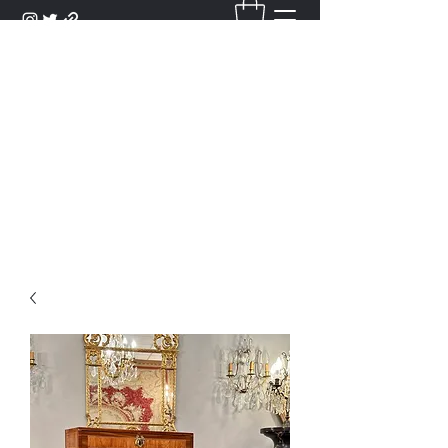
DANTAN
Bienvenue Dans Notre Galerie,
Découvrez Nos Antiquités et
Objets d'Art.