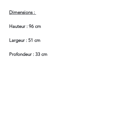
Dimensions :
Hauteur : 96 cm
Largeur : 51 cm
Profondeur : 33 cm
Hauteur Passage de Jambes : 60.5 cm
En Bel Etat de Conservation.
Nous sommes à Votre Disposition,
pour toute information
complémentaire.