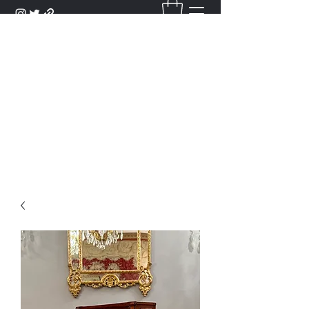
DANTAN
Bienvenue Dans Notre Galerie,
Découvrez Nos Antiquités et
Objets d'Art.