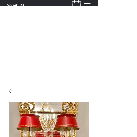
DANTAN
Bienvenue Dans Notre Galerie,
Découvrez Nos Antiquités et
Objets d'Art.