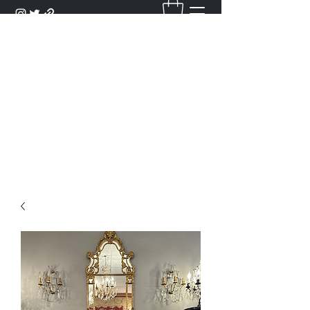
DANTAN
Bienvenue Dans Notre Galerie,
Découvrez Nos Antiquités et
Objets d'Art.