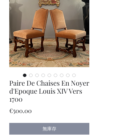
Paire De Chaises En Noyer
d'Epoque Louis XIV Vers
1700
價
€500.00
格
無庫存