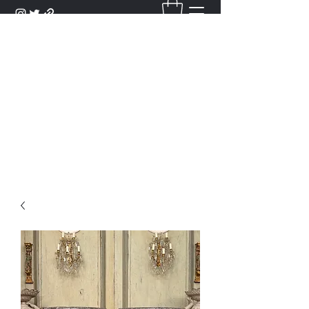
DANTAN
Bienvenue Dans Notre Galerie,
Découvrez Nos Antiquités et
Objets d'Art.