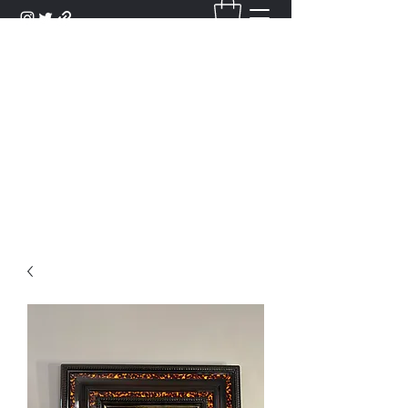
DANTAN
Bienvenue Dans Notre Galerie,
Découvrez Nos Antiquités et
Objets d'Art.