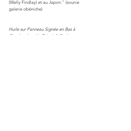
(Wally Findlay) et au Japon." (source
galerie obéniche)
Huile sur Panneau Signée en Bas à
Gauche dans Un Très Joli Cadre.
Dimensions :
Cadre : 44 cm x 38.5 cm
Huile : 15.5 cm 21 cm
Pour Tous Renseignements, nous
contacter.