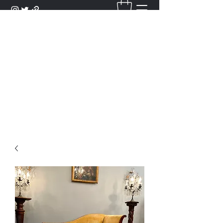
DANTAN
Bienvenue Dans Notre Galerie,
Découvrez Nos Antiquités et
Objets d'Art.