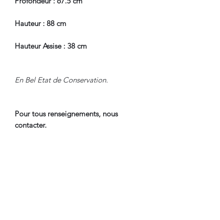
Profondeur : 67.5 cm
Hauteur : 88 cm
Hauteur Assise : 38 cm
En Bel Etat de Conservation.
Pour tous renseignements, nous
contacter.
CONDITIONS DE LIVRAISON
Livraison par Transporteur avec
Assurance. Tarif International sur