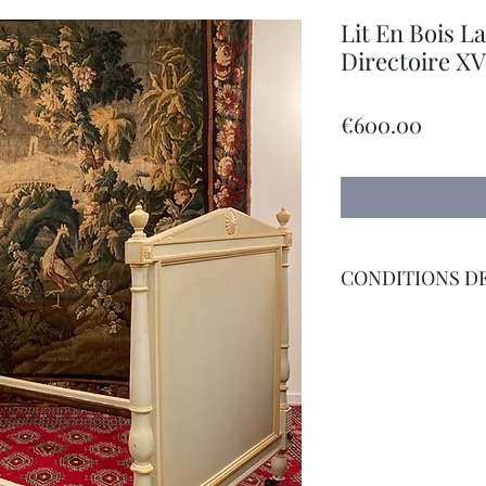
Lit En Bois L
Directoire XV
價
€600.00
格
CONDITIONS DE
Livraison par Transp
International sur D