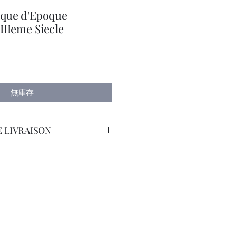
aque d'Epoque
IIIeme Siecle
無庫存
 LIVRAISON
orteur avec Assurance. Tarif
emande.