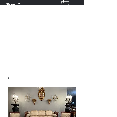
DANTAN
Bienvenue Dans Notre Galerie,
Découvrez Nos Antiquités et
Objets d'Art.