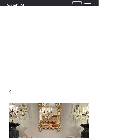
DANTAN
Bienvenue Dans Notre Galerie,
Découvrez Nos Antiquités et
Objets d'Art.