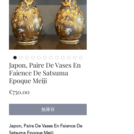
Japon, Paire De Vases En
Faience De Satsuma
Epoque Meiji
價
€750.00
格
無庫存
Japon, Paire De Vases En Faience De
Satsuma Epoque Meiji