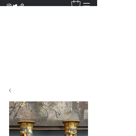
DANTAN
Bienvenue Dans Notre Galerie,
Découvrez Nos Antiquités et
Objets d'Art.