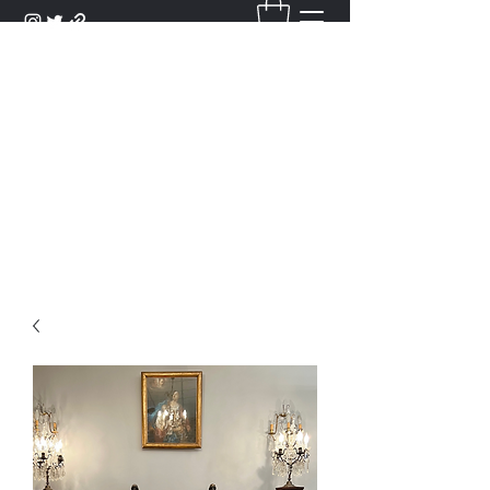
DANTAN
Bienvenue Dans Notre Galerie,
Découvrez Nos Antiquités et
Objets d'Art.