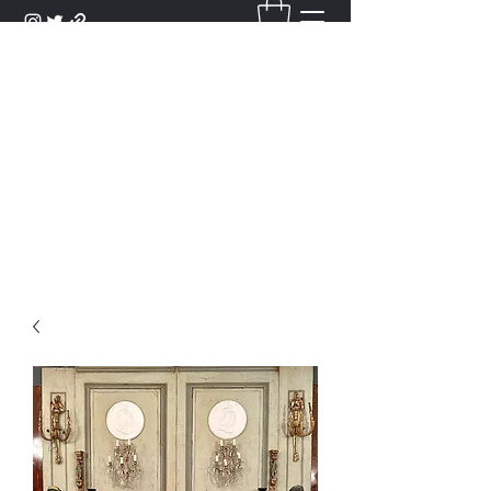
DANTAN
Bienvenue Dans Notre Galerie,
Découvrez Nos Antiquités et
Objets d'Art.