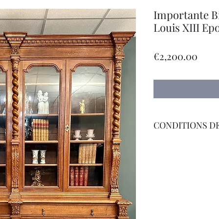
Importante Bi
Louis XIII E
價
€2,200.00
格
CONDITIONS DE
Livraison Par Transp