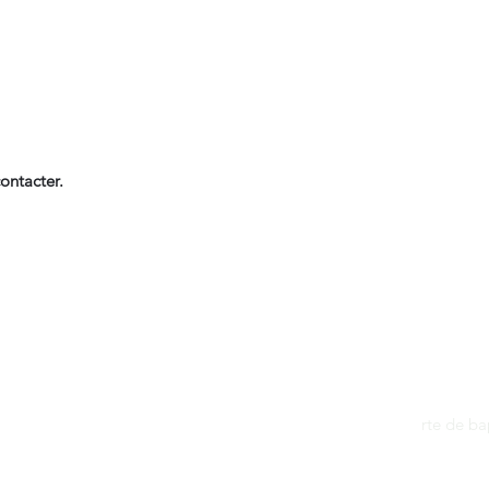
ontacter.
Contact
dantan@sfr.fr
rte de b
06.81.50.13.37