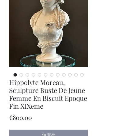
Hippolyte Moreau,
Sculpture Buste De Jeune
Femme En Biscuit Epoque
Fin XIXeme
價
€800.00
格
無庫存