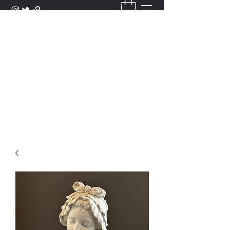
DANTAN
Bienvenue Dans Notre Galerie,
Découvrez Nos Antiquités et
Objets d'Art.