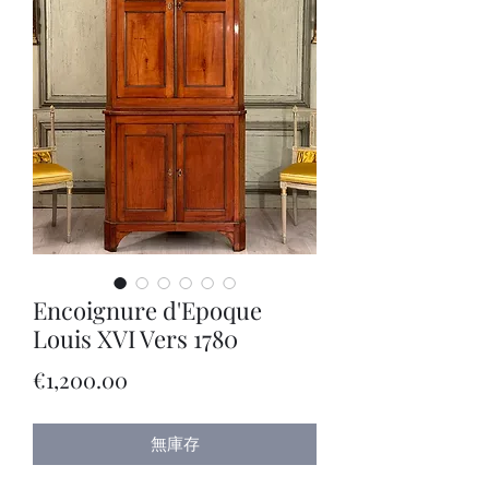
Encoignure d'Epoque
Louis XVI Vers 1780
價
€1,200.00
格
無庫存