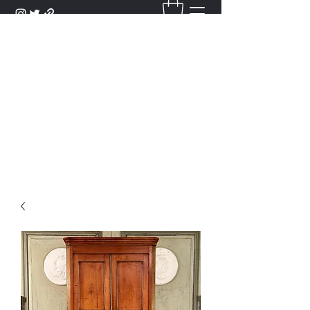
DANTAN
Bienvenue Dans Notre Galerie,
Découvrez Nos Antiquités et
Objets d'Art.