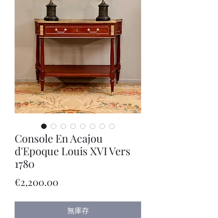
Console En Acajou
d'Epoque Louis XVI Vers
1780
價
€2,200.00
格
無庫存