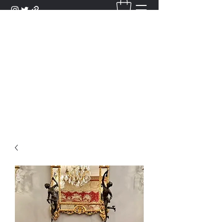
DANTAN
Bienvenue Dans Notre Galerie,
Découvrez Nos Antiquités et
Objets d'Art.