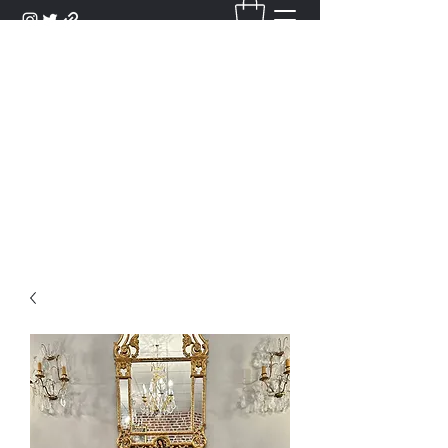
DANTAN
Bienvenue Dans Notre Galerie,
Découvrez Nos Antiquités et
Objets d'Art.