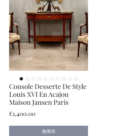
Console Desserte De Style
Louis XVI En Acajou
Maison Jansen Paris
價
€1,400.00
格
無庫存