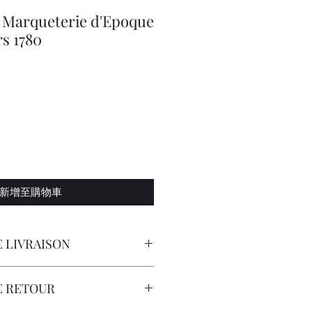
Marqueterie d'Epoque
rs 1780
新增至購物車
 LIVRAISON
orteur avec Assurance.
E RETOUR