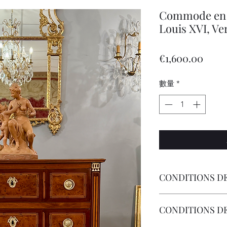
Commode en 
Louis XVI, Ve
價
€1,600.00
格
數量
*
CONDITIONS DE
Livraison Par Transp
CONDITIONS D