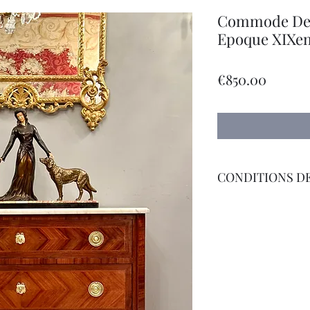
Commode De S
Epoque XIXe
價
€850.00
格
CONDITIONS DE
Livraison Par Transp