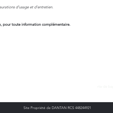
aurations d'usage et d'entretien.
, pour toute information complémentaire.
Contact
dantan@sfr.fr
rte de b
06.81.50.13.37
Site Propriété de DANTAN RCS 448244921