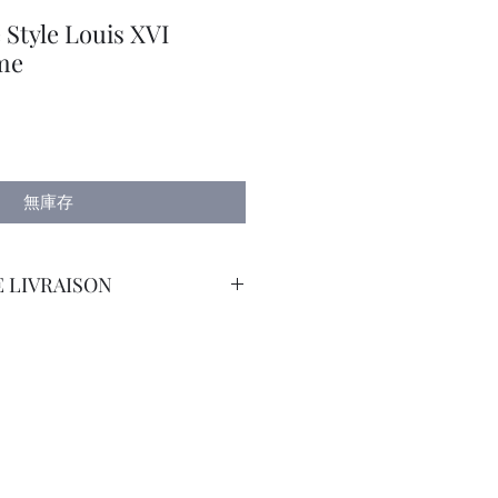
tyle Louis XVI
me
無庫存
 LIVRAISON
orteur Avec Assurance.