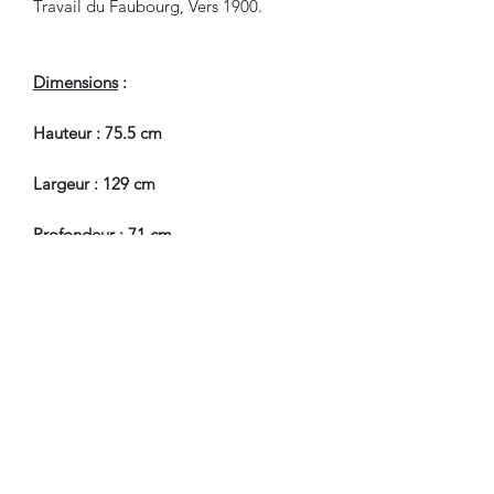
Travail du Faubourg, Vers 1900.
Dimensions
:
Hauteur : 75.5 cm
Largeur : 129 cm
Profondeur : 71 cm
Hauteur Passage de Jambes : 61 cm
En Bel Etat de Conservation.
Nous sommes à Votre Disposition,
pour toute information
complémentaire.