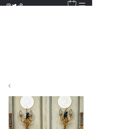
DANTAN
Bienvenue Dans Notre Galerie,
Découvrez Nos Antiquités et
Objets d'Art.