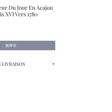
ur Du Jour En Acajou
s XVI Vers 1780
無庫存
 LIVRAISON
orteur Avec Assurance.