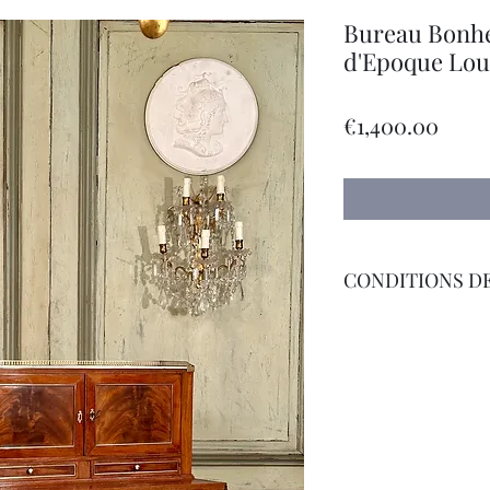
Bureau Bonhe
d'Epoque Loui
價
€1,400.00
格
CONDITIONS DE
Livraison Par Transp