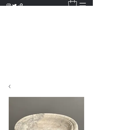
DANTAN
Bienvenue Dans Notre Galerie,
Découvrez Nos Antiquités et
Objets d'Art.